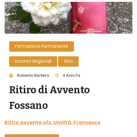
Formazione Permanente
Incontri Regionali
Ritiri
Roberto Bertero
4 Anni Fa
Ritiro di Avvento
Fossano
Ritiro avvento ofs. Umiltà. Francesco