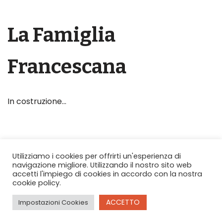
La Famiglia
Francescana
In costruzione…
Utilizziamo i cookies per offrirti un'esperienza di
navigazione migliore. Utilizzando il nostro sito web
accetti l'impiego di cookies in accordo con la nostra
cookie policy.
Copyright © 2026 O.F.S. Piemonte e Valle d'Aosta
ACCETTO
Impostazioni Cookies
Theme by
MinistryVoice.com