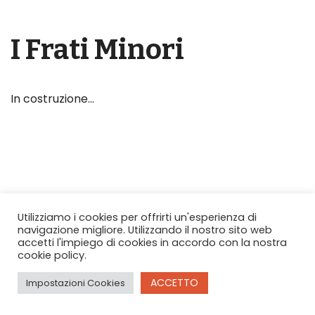
I Frati Minori
In costruzione…
Utilizziamo i cookies per offrirti un'esperienza di
navigazione migliore. Utilizzando il nostro sito web
Copyright © 2026 O.F.S. Piemonte e Valle d'Aosta
accetti l'impiego di cookies in accordo con la nostra
Theme by
MinistryVoice.com
cookie policy.
ACCETTO
Impostazioni Cookies