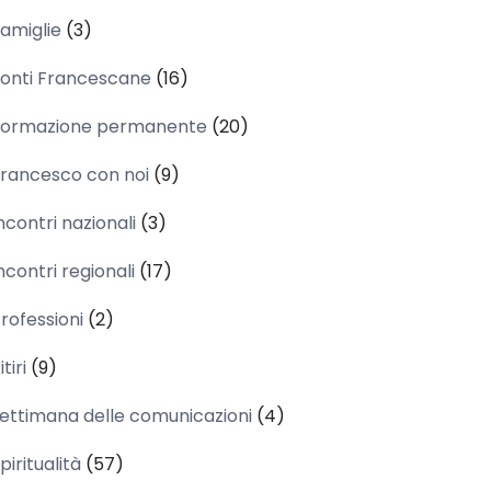
amiglie
(3)
onti Francescane
(16)
Formazione permanente
(20)
rancesco con noi
(9)
ncontri nazionali
(3)
ncontri regionali
(17)
rofessioni
(2)
itiri
(9)
ettimana delle comunicazioni
(4)
piritualità
(57)