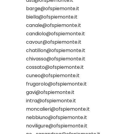
asti@ofspiemonte.it
barge@ofspiemonte.it
biella@ofspiemonte.it
canale@ofspiemonte.it
candiolo@ofspiemonte.it
cavour@ofspiemonte.it
chatillon@ofspiemonte.it
chivasso@ofspiemonte.it
cossato@ofspiemonte.it
cuneo@ofspiemonte.it
frugarolo@ofspiemonte.it
gavi@ofspiemonte.it
intra@ofspiemonte.it
moncalieri@ofspiemonte.it
nebbiuno@ofspiemonte.it
noviligure@ofspiemonte.it