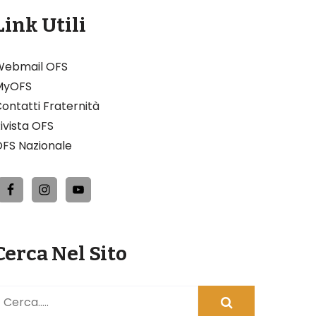
Link Utili
Webmail OFS
MyOFS
ontatti Fraternità
ivista OFS
FS Nazionale
Cerca Nel Sito