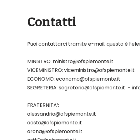
Contatti
Puoi contattarci tramite e-mail, questo è l’elen
MINISTRO:
ministro@ofspiemonte.it
VICEMINISTRO:
viceministro@ofspiemonte.it
ECONOMO:
economo@ofspiemonte.it
SEGRETERIA:
segreteria@ofspiemonte.it – inf
FRATERNITA’:
alessandria@ofspiemonte.it
aosta@ofspiemonte.it
arona@ofspiemonte.it