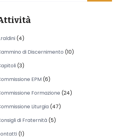
Attività
raldini
(4)
ammino di Discernimento
(10)
apitoli
(3)
Commissione EPM
(6)
Commissione Formazione
(24)
ommissione Liturgia
(47)
onsigli di Fraternità
(5)
ontatti
(1)