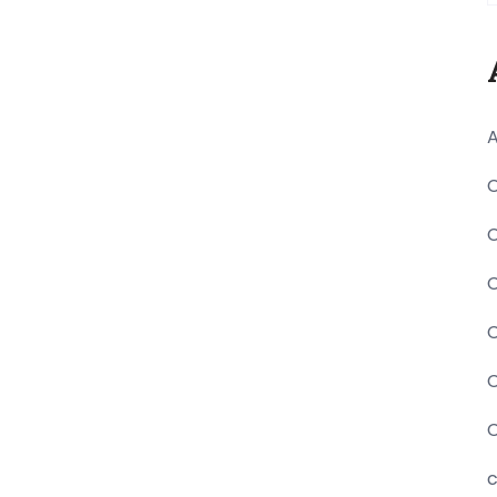
A
C
C
C
C
c