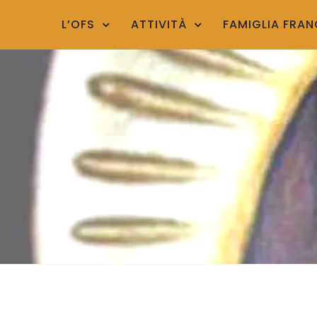
Skip
L’OFS
ATTIVITÀ
FAMIGLIA FRA
to
content
è dando che si riceve