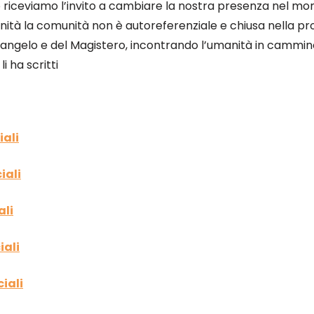
riceviamo l’invito a cambiare la nostra presenza nel mon
nità la comunità non è autoreferenziale e chiusa nella pr
l Vangelo e del Magistero, incontrando l’umanità in cammi
i ha scritti
iali
iali
ali
iali
iali