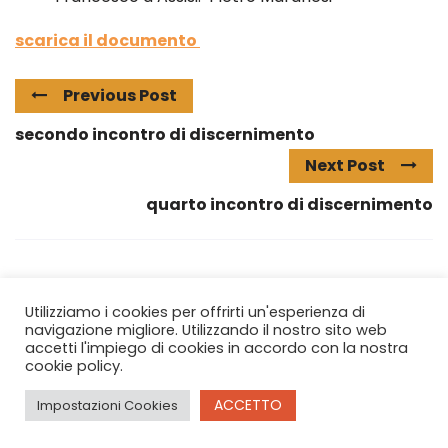
scarica il documento
Previous Post
secondo incontro di discernimento
Next Post
quarto incontro di discernimento
Utilizziamo i cookies per offrirti un'esperienza di
navigazione migliore. Utilizzando il nostro sito web
accetti l'impiego di cookies in accordo con la nostra
cookie policy.
Copyright © 2026 O.F.S. Piemonte e Valle d'Aosta
ACCETTO
Impostazioni Cookies
Theme by
MinistryVoice.com